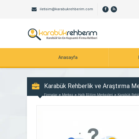
iletisim@karabukrehberim.com
Anasayfa
Karabük Rehberlik ve Araştırma Me
Firmalar
Merkez
Halk Eğitim Merkezleri
Karabük Rehbe