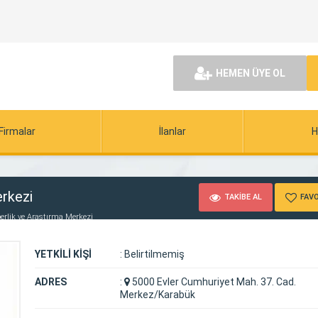
HEMEN ÜYE OL
Firmalar
İlanlar
H
rkezi
TAKİBE AL
FAVO
rlik ve Araştırma Merkezi
YETKİLİ KİŞİ
:
Belirtilmemiş
ADRES
:
5000 Evler Cumhuriyet Mah. 37. Cad.
Merkez/Karabük