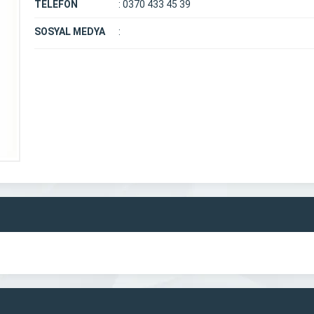
TELEFON
:
0370 433 45 39
SOSYAL MEDYA
: