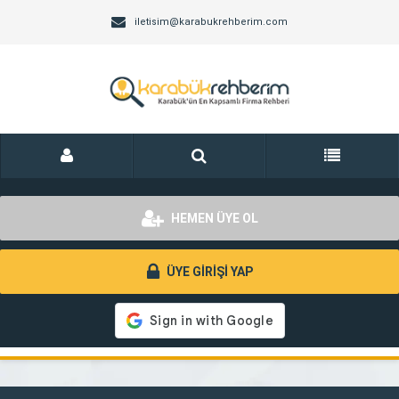
iletisim@karabukrehberim.com
HEMEN ÜYE OL
ÜYE GİRİŞİ YAP