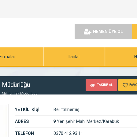
HEMEN ÜYE OL
Firmalar
İlanlar
H
k Müdürlüğü
TAKİBE AL
FAVO
 – Milli Emlak Müdürlüğü
YETKİLİ KİŞİ
:
Belirtilmemiş
ADRES
:
Yenişehir Mah. Merkez/Karabük
TELEFON
:
0370 412 93 11