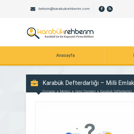
iletisim@karabukrehberim.com
Anasayfa
Karabük Defterdarlığı – Milli Emla
Firmalar
Merkez
Vergi Daireleri
Karabük Defterdarlığı