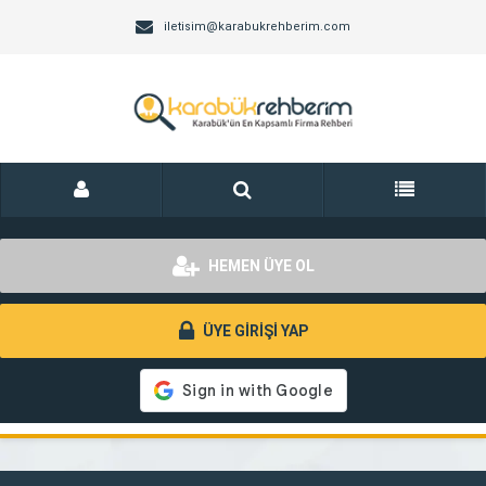
iletisim@karabukrehberim.com
HEMEN ÜYE OL
ÜYE GİRİŞİ YAP