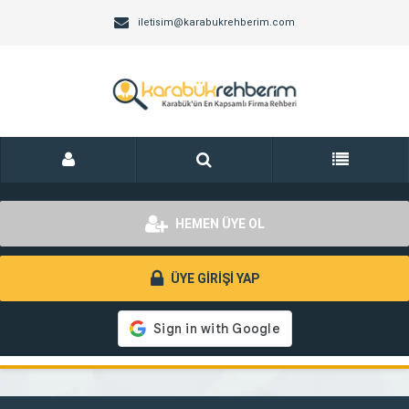
iletisim@karabukrehberim.com
HEMEN ÜYE OL
ÜYE GİRİŞİ YAP