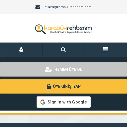
iletisim@karabukrehberim.com
HEMEN ÜYE OL
ÜYE GİRİŞİ YAP