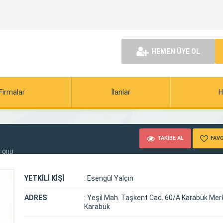
HEMEN ÜYE OL
Firmalar
İlanlar
H
TAKİBE AL
FAVO
AFÖRÜ
YETKİLİ KİŞİ
:
Esengül Yalçın
ADRES
:
Yeşil Mah. Taşkent Cad. 60/A Karabük Mer
Karabük