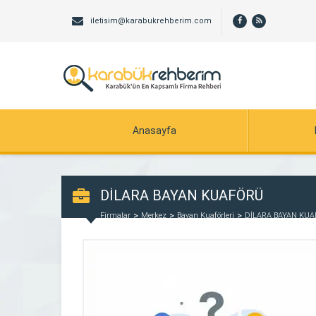
iletisim@karabukrehberim.com
Anasayfa
DİLARA BAYAN KUAFÖRÜ
Firmalar
Merkez
Bayan Kuaförleri
DİLARA BAYAN KU