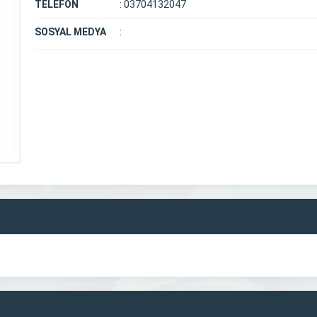
TELEFON
:
03704132047
SOSYAL MEDYA
: