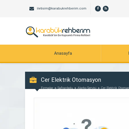
iletisim@karabukrehberim.com
Anasayfa
Cer Elektrik Otomasyon
Firmalar
Safranbolu
Alarko Servisi
Cer Elektrik Otoma