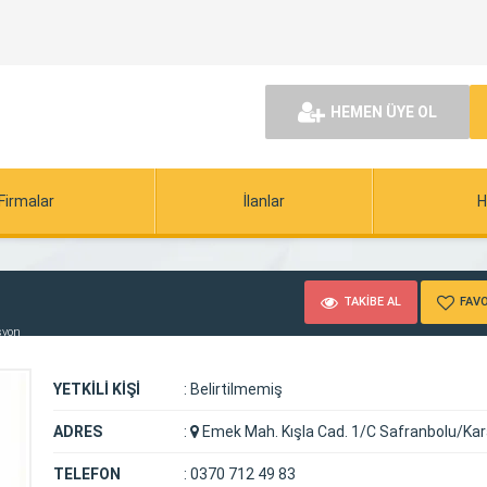
HEMEN ÜYE OL
Firmalar
İlanlar
H
TAKİBE AL
FAVO
syon
YETKİLİ KİŞİ
:
Belirtilmemiş
ADRES
:
Emek Mah. Kışla Cad. 1/C Safranbolu/Ka
TELEFON
:
0370 712 49 83