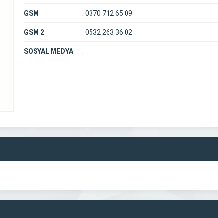
GSM
:
0370 712 65 09
GSM 2
:
0532 263 36 02
SOSYAL MEDYA
: