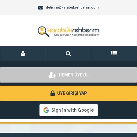
iletisim@karabukrehberim.com
HEMEN ÜYE OL
ÜYE GİRİŞİ YAP