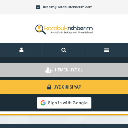
iletisim@karabukrehberim.com
HEMEN ÜYE OL
ÜYE GİRİŞİ YAP