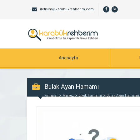
iletisim@karabukrehberim.com
Anasayfa
Bulak Ayan Hamamı
Firmalar
Merkez
Erkek Hamamı
Bulak Ayan Hamamı