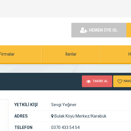
HEMEN ÜYE OL
Firmalar
İlanlar
H
TAKİBE AL
FAVO
YETKİLİ KİŞİ
:
Sevgi Yeğiner
ADRES
:
Bulak Köyü Merkez/Karabük
TELEFON
:
0370 433 54 54