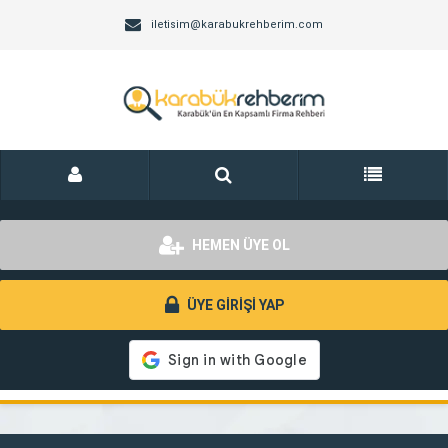
iletisim@karabukrehberim.com
HEMEN ÜYE OL
ÜYE GİRİŞİ YAP