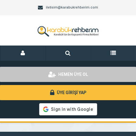
iletisim@karabukrehberim.com
HEMEN ÜYE OL
ÜYE GİRİŞİ YAP